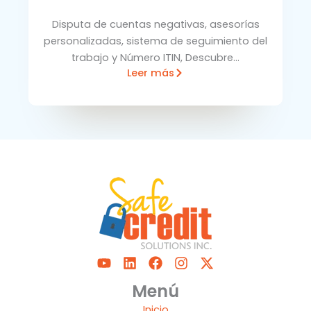
Disputa de cuentas negativas, asesorías
personalizadas, sistema de seguimiento del
trabajo y Número ITIN, Descubre…
Leer más
Y
L
F
I
X
o
i
a
n
-
u
n
c
s
t
Menú
t
k
e
t
w
Inicio