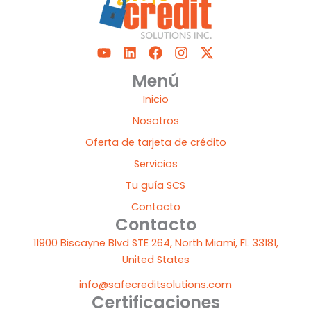
Y
L
F
I
X
o
i
a
n
-
u
n
c
s
t
Menú
t
k
e
t
w
Inicio
u
e
b
a
i
b
d
o
g
t
Nosotros
e
i
o
r
t
Oferta de tarjeta de crédito
n
k
a
e
m
r
Servicios
Tu guía SCS
Contacto
Contacto
11900 Biscayne Blvd STE 264, North Miami, FL 33181,
United States
info@safecreditsolutions.com
Certificaciones