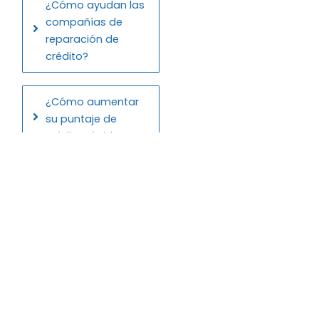
¿Cómo ayudan las
compañías de
reparación de
crédito?
¿Cómo aumentar
su puntaje de
crédito rápido?
¿Puede Safe Credit
Solutions reparar mi
crédito con número
ITIN?
Lo que dicen nuestros clientes