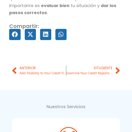
importante es
evaluar bien
tu situación y
dar los
pasos correctos
.
Compartir:
Prev
Nex
ANTERIOR
SITUGIENTE
Add Stability to Your Credit File
Examine Your Credit Reports Carefully and Pay Off Your Debts
Nuestros Servicios