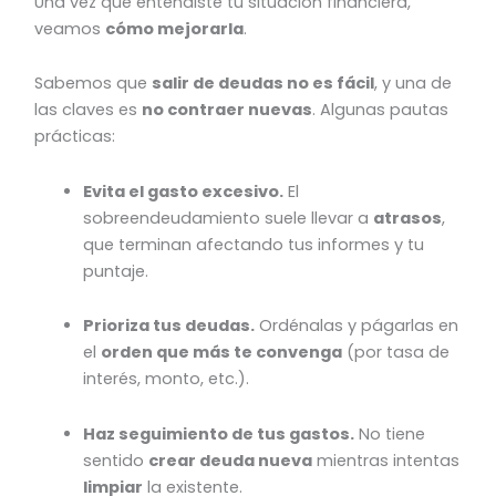
Una vez que entendiste tu situación financiera,
veamos
cómo mejorarla
.
Sabemos que
salir de deudas no es fácil
, y una de
las claves es
no contraer nuevas
. Algunas pautas
prácticas:
Evita el gasto excesivo.
El
sobreendeudamiento suele llevar a
atrasos
,
que terminan afectando tus informes y tu
puntaje.
Prioriza tus deudas.
Ordénalas y págarlas en
el
orden que más te convenga
(por tasa de
interés, monto, etc.).
Haz seguimiento de tus gastos.
No tiene
sentido
crear deuda nueva
mientras intentas
limpiar
la existente.