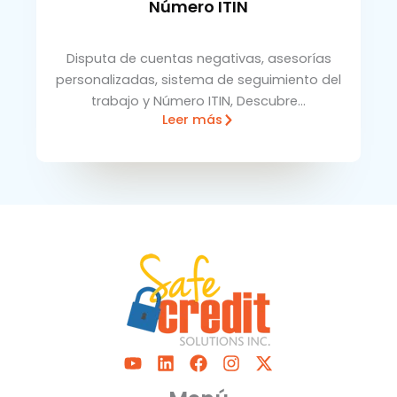
Número ITIN
Disputa de cuentas negativas, asesorías
personalizadas, sistema de seguimiento del
trabajo y Número ITIN, Descubre…
Leer más
Y
L
F
I
X
o
i
a
n
-
u
n
c
s
t