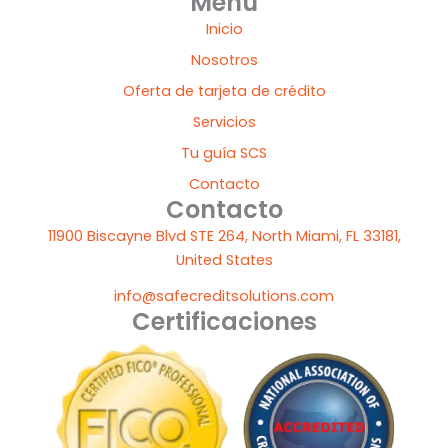
Menú
t
k
e
t
w
Inicio
u
e
b
a
i
b
d
o
g
t
Nosotros
e
i
o
r
t
Oferta de tarjeta de crédito
n
k
a
e
m
r
Servicios
Tu guía SCS
Contacto
Contacto
11900 Biscayne Blvd STE 264, North Miami, FL 33181,
United States
info@safecreditsolutions.com
Certificaciones