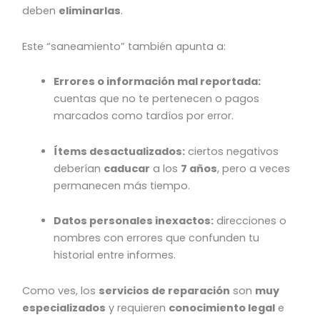
deben
eliminarlas
.
Este “saneamiento” también apunta a:
Errores o información mal reportada:
cuentas que no te pertenecen o pagos
marcados como tardíos por error.
Ítems desactualizados:
ciertos negativos
deberían
caducar
a los
7 años
, pero a veces
permanecen más tiempo.
Datos personales inexactos:
direcciones o
nombres con errores que confunden tu
historial entre informes.
Como ves, los
servicios de reparación
son
muy
especializados
y requieren
conocimiento legal
e