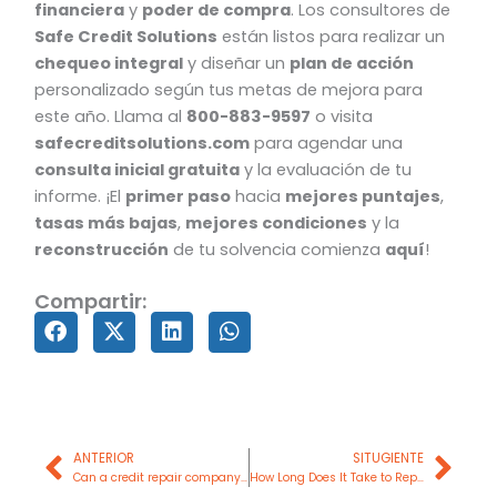
financiera
y
poder de compra
. Los consultores de
Safe Credit Solutions
están listos para realizar un
chequeo integral
y diseñar un
plan de acción
personalizado según tus metas de mejora para
este año. Llama al
800-883-9597
o visita
safecreditsolutions.com
para agendar una
consulta inicial gratuita
y la evaluación de tu
informe. ¡El
primer paso
hacia
mejores puntajes
,
tasas más bajas
,
mejores condiciones
y la
reconstrucción
de tu solvencia comienza
aquí
!
Compartir:
Prev
Nex
ANTERIOR
SITUGIENTE
Can a credit repair company remove debts?
How Long Does It Take to Repair Your Credit Score?