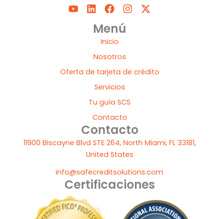
Y
L
F
I
X
o
i
a
n
-
u
n
c
s
t
Menú
t
k
e
t
w
Inicio
u
e
b
a
i
b
d
o
g
t
Nosotros
e
i
o
r
t
Oferta de tarjeta de crédito
n
k
a
e
m
r
Servicios
Tu guía SCS
Contacto
Contacto
11900 Biscayne Blvd STE 264, North Miami, FL 33181,
United States
info@safecreditsolutions.com
Certificaciones