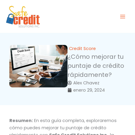
Ir
al
contenido
Credit Score
¿Cómo mejorar tu
puntaje de crédito
rápidamente?
Alex Chavez
enero 29, 2024
Resumen:
En esta guía completa, exploraremos
cómo puedes mejorar tu puntaje de crédito
rápidamente con
Safe Credit Solutions Inc.
, la