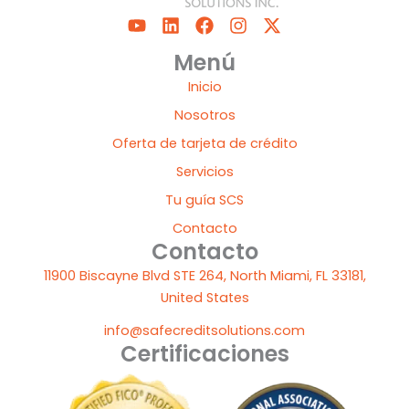
Y
L
F
I
X
o
i
a
n
-
u
n
c
s
t
Menú
t
k
e
t
w
Inicio
u
e
b
a
i
b
d
o
g
t
Nosotros
e
i
o
r
t
Oferta de tarjeta de crédito
n
k
a
e
m
r
Servicios
Tu guía SCS
Contacto
Contacto
11900 Biscayne Blvd STE 264, North Miami, FL 33181,
United States
info@safecreditsolutions.com
Certificaciones